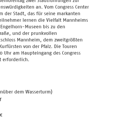
Seniorentag zwei Stadtführungen zur
nswürdigkeiten an. Vom Congress Center
m der Stadt, das für seine markanten
eilnehmer lernen die Vielfalt Mannheims
s-Engelhorn-Museen bis zu den
raße, und der prunkvollen
ckschloss Mannheim, dem zweitgrößten
Kurfürsten von der Pfalz. Die Touren
.00 Uhr am Haupteingang des Congress
 erforderlich.
genüber dem Wasserturm)
f
 €