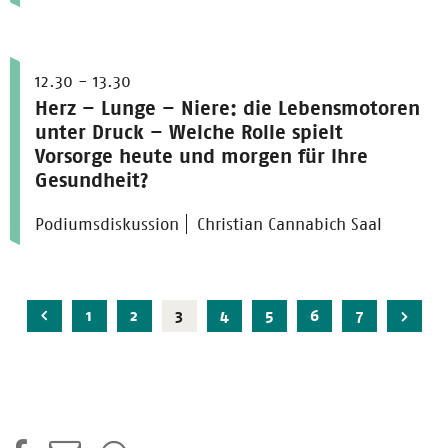
12.30 - 13.30
Herz – Lunge – Niere: die Lebensmotoren
unter Druck – Welche Rolle spielt
Vorsorge heute und morgen für Ihre
Gesundheit?
Podiumsdiskussion
Christian Cannabich Saal
e
B
B
A
B
B
B
B
1
2
3
4
5
6
7
l
l
k
l
l
l
l
ä
ä
t
ä
ä
ä
ä
t
t
u
t
t
t
t
t
t
e
t
t
t
t
e
e
l
e
e
e
e
r
r
l
r
r
r
r